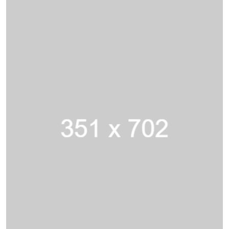
রাজ্য সরকার তাদের অবস্থানে অনড় রয়েছে। অন্যদিকে, বিরোধী
দল, মুসলিম সংগঠন ও কয়েকজন জনপ্রতিনিধি প্রশাসনের
পদক্ষেপ নিয়ে আইনি ও রাজনৈতিকভাবে বিষয়টি চ্যালেঞ্জ করার
প্রস্তুতি নিচ্ছেন।