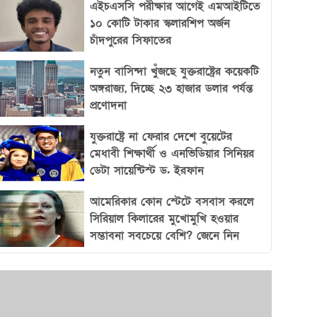
এইচএসসি পরীক্ষার আগেই এমআইটিতে
১০ কোটি টাকার স্কলারশিপ অর্জন
চাঁদপুরের সিফাতের
নতুন বাসিন্দা খুঁজছে যুক্তরাষ্ট্রের কয়েকটি
অঙ্গরাজ্য, দিচ্ছে ২৩ হাজার ডলার পর্যন্ত
প্রণোদনা
যুক্তরাষ্ট্রে না ফেরার দেশে বুয়েটের
মেধাবী শিক্ষার্থী ও এনভিডিয়ার সিনিয়র
ডেটা সায়েন্টিস্ট ড. ইরফান
আমেরিকার কোন স্টেটে বসবাস করলে
সিরিয়াল কিলারের মুখোমুখি হওয়ার
সম্ভাবনা সবচেয়ে বেশি? জেনে নিন