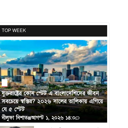
গড়ে তুলতে পারে এবং নিজেদের অবস্থান শক্তভাবে
প্রতিষ্ঠা করতে সক্ষম।
TOP WEEK
এশিয়ার সেরা বিজ্ঞানীদের তালিকায় কলেরা
হাসপাতালের নির্বাহী পরিচালক ড. তাহমিদ
আহমেদ
যুক্তরাষ্ট্রের কোন স্টেট এ বাংলাদেশিদের জীবন
সবচেয়ে স্বস্তির? ২০২৬ সালের তালিকায় এগিয়ে
যে ৫ স্টেট
নীলুফা নিশাত
আগস্ট ১, ২০২৬ ১৪:০