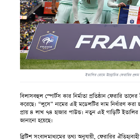
ইতালির রোমে উন্মোচিত ফেরারির প্রথম সম
বিলাসবহুল স্পোর্টস কার নির্মাতা প্রতিষ্ঠান ফেরারি তাদে
করেছে। “লুসে” নামের এই মডেলটির দাম নির্ধারণ করা হয়েছ
প্রায় ৪ লাখ ৭৪ হাজার পাউন্ড। নতুন এই গাড়িটি ইতালির
জানানো হয়েছে।
ব্রিটিশ সংবাদমাধ্যমের তথ্য অনুযায়ী, ফেরারির ঐতিহ্যব