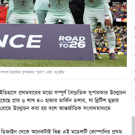
এ
থ
হ
্পূর্ণ বৈদ্যুতিক সুপারকার “লুসে”। ছবি: সংগৃহীত
র ইতিহাসে প্রথমবারের মতো সম্পূর্ণ বৈদ্যুতিক সুপারকার উন্মোচন
ে প্রায় ৬ লাখ ৪০ হাজার মার্কিন ডলার, যা ব্রিটিশ মুদ্রায়
 রোমে উন্মোচন করা হয় বলে আন্তর্জাতিক সংবাদমাধ্যমে
প
াহী ডিজাইন থেকে অনেকটাই ভিন্ন এই মডেলটি কোম্পানির প্রথম