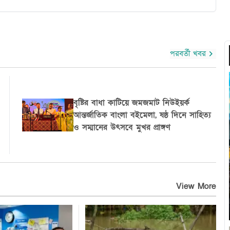
পরবর্তী খবর
নিউইয়র্কে স্বল্প আয়ের বাসিন্দাদের ভাড়া
কমাতে নতুন আবাসন পরিকল্পনা, ১০ বছরে ২
লাখ ঘর গড়ার পরিকল্পনা
View More