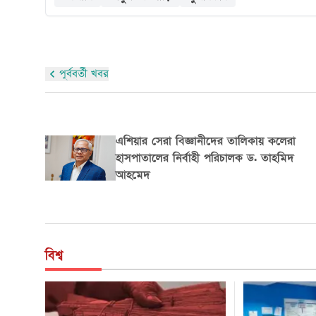
পূর্ববর্তী খবর
মক্কা ও মদিনার যে ১০ স্থানে দোয়া কবুল হয়
বিশ্ব