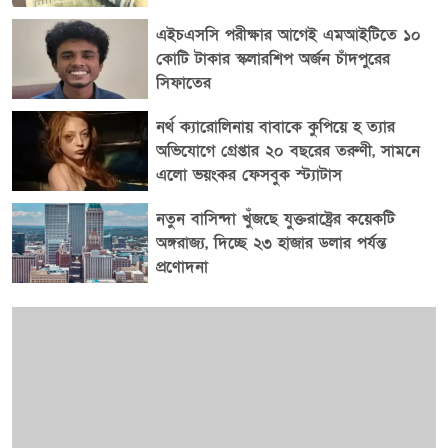
এইচএসসি পরীক্ষার আগেই এমআইটিতে ১০
কোটি টাকার স্কলারশিপ অর্জন চাঁদপুরের
সিফাতের
নর্থ ক্যারোলিনায় বাবাকে কুপিয়ে হ ত্যার
অভিযোগে গ্রেপ্তার ২০ বছরের তরুণী, সামনে
এলো ভয়ংকর ফেসবুক স্ট্যাটাস
নতুন বাসিন্দা খুঁজছে যুক্তরাষ্ট্রের কয়েকটি
অঙ্গরাজ্য, দিচ্ছে ২৩ হাজার ডলার পর্যন্ত
প্রণোদনা