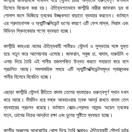
কাশ্মীরি জাফরানকে দীর্ঘদিন ধরে সৌন্দর্য চর্চার অন্যতম গুরুত্বপূর্ণ উপাদান
হিসেবে বিবেচনা করা হয়। ঐতিহ্যগতভাবে কাশ্মীরি নারীরা জাফরান দুধ বা
গোলাপ জলে ভিজিয়ে ত্বকের উজ্জ্বলতা বাড়াতে ব্যবহার করতেন। বর্তমানে
এর প্রদাহনাশক ও অ্যান্টিঅক্সিডেন্ট গুণের কারণে এটি ফেস মাস্ক, সিরাম এবং
বিভিন্ন স্কিনকেয়ার পণ্যে ব্যবহৃত হচ্ছে।
কাশ্মীরি কাহওয়া নামের ঐতিহ্যবাহী পানীয়ও সৌন্দর্য ও সুস্থতার সঙ্গে যুক্ত
হয়ে নতুন করে আলোচনায় এসেছে। জাফরান, সবুজ চা, বাদাম, দারুচিনি ও
এলাচ দিয়ে তৈরি এই পানীয় হজমশক্তি উন্নত করতে সহায়তা করে বলে
প্রচলিত আছে। সমসাময়িক সময়ে এটি অ্যান্টিঅক্সিডেন্টসমৃদ্ধ স্বাস্থ্যকর
পানীয় হিসেবে বিবেচিত হচ্ছে।
এছাড়া কাশ্মীরি সৌন্দর্য রীতিতে বাদাম তেলের ব্যবহারও গুরুত্বপূর্ণ স্থান দখল
করে আছে। দীর্ঘদিন ধরে শুষ্ক আবহাওয়ায় ত্বক আর্দ্র রাখতে বাদাম তেল
ব্যবহারের প্রচলন রয়েছে। বর্তমানে কোল্ড-প্রেসড আমন্ড অয়েল ত্বকের
যত্ন, চোখের নিচের আর্দ্রতা রক্ষা এবং চুলের পুষ্টিতে ব্যবহৃত হচ্ছে।
কাশ্মীর অঞ্চলের আখরোটের খোসা দিয়ে তৈরি স্ক্রাবও ঐতিহ্যবাহী সৌন্দর্য চর্চার