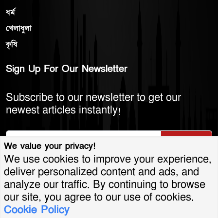
ধর্ম
খেলাধুলা
কৃষি
Sign Up For Our Newsletter
Subscribe to our newsletter to get our
newest articles instantly!
Subscribe
We value your privacy!
We use cookies to improve your experience,
deliver personalized content and ads, and
analyze our traffic. By continuing to browse
© 2026 America Bangla LLC. All Rights
our site, you agree to our use of cookies.
Cookie Policy
Reserved.