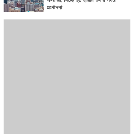
অঙ্গরাজ্য, দিচ্ছে ২৩ হাজার ডলার পর্যন্ত
অঙ্গনের পর্যবেক্ষকদের মতে, ব্রায়ান অস্টিন গ্রিনের এই মন্তব্য
প্রণোদনা
শুধু তার ব্যক্তিগত জীবনের অভিজ্ঞতাই নয়, দীর্ঘমেয়াদি
সম্পর্কের ক্ষেত্রে পারস্পরিক বোঝাপড়া, বন্ধুত্ব ও মানসিক
সংযোগের গুরুত্বও নতুন করে সামনে নিয়ে এসেছে। সূত্র: পেজ
সিক্স, "I Do, Part 2" পডকাস্ট।