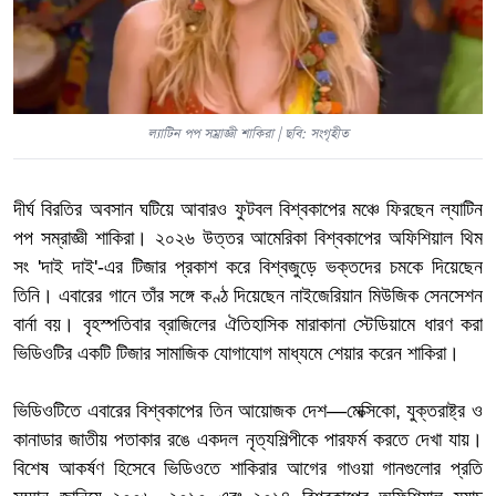
ল্যাটিন পপ সম্রাজ্ঞী শাকিরা | ছবি: সংগৃহীত
দীর্ঘ বিরতির অবসান ঘটিয়ে আবারও ফুটবল বিশ্বকাপের মঞ্চে ফিরছেন ল্যাটিন
পপ সম্রাজ্ঞী শাকিরা। ২০২৬ উত্তর আমেরিকা বিশ্বকাপের অফিশিয়াল থিম
সং 'দাই দাই'-এর টিজার প্রকাশ করে বিশ্বজুড়ে ভক্তদের চমকে দিয়েছেন
তিনি। এবারের গানে তাঁর সঙ্গে কণ্ঠ দিয়েছেন নাইজেরিয়ান মিউজিক সেনসেশন
বার্না বয়। বৃহস্পতিবার ব্রাজিলের ঐতিহাসিক মারাকানা স্টেডিয়ামে ধারণ করা
ভিডিওটির একটি টিজার সামাজিক যোগাযোগ মাধ্যমে শেয়ার করেন শাকিরা।
ভিডিওটিতে এবারের বিশ্বকাপের তিন আয়োজক দেশ—মেক্সিকো, যুক্তরাষ্ট্র ও
কানাডার জাতীয় পতাকার রঙে একদল নৃত্যশিল্পীকে পারফর্ম করতে দেখা যায়।
বিশেষ আকর্ষণ হিসেবে ভিডিওতে শাকিরার আগের গাওয়া গানগুলোর প্রতি