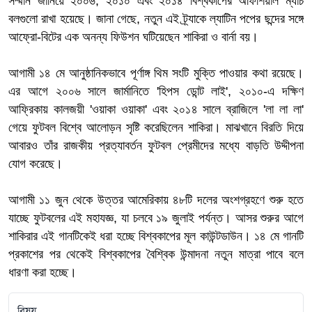
সম্মান জানিয়ে ২০০৬, ২০১০ এবং ২০১৪ বিশ্বকাপের অফিশিয়াল ম্যাচ
বলগুলো রাখা হয়েছে। জানা গেছে, নতুন এই ট্র্যাকে ল্যাটিন পপের ছন্দের সঙ্গে
আফ্রো-বিটের এক অনন্য ফিউশন ঘটিয়েছেন শাকিরা ও বার্না বয়।
আগামী ১৪ মে আনুষ্ঠানিকভাবে পূর্ণাঙ্গ থিম সংটি মুক্তি পাওয়ার কথা রয়েছে।
এর আগে ২০০৬ সালে জার্মানিতে 'হিপস ডোন্ট লাই', ২০১০-এ দক্ষিণ
আফ্রিকায় কালজয়ী 'ওয়াকা ওয়াকা' এবং ২০১৪ সালে ব্রাজিলে 'লা লা লা'
গেয়ে ফুটবল বিশ্বে আলোড়ন সৃষ্টি করেছিলেন শাকিরা। মাঝখানে বিরতি দিয়ে
আবারও তাঁর রাজকীয় প্রত্যাবর্তন ফুটবল প্রেমীদের মধ্যে বাড়তি উদ্দীপনা
যোগ করেছে।
আগামী ১১ জুন থেকে উত্তর আমেরিকায় ৪৮টি দলের অংশগ্রহণে শুরু হতে
যাচ্ছে ফুটবলের এই মহাযজ্ঞ, যা চলবে ১৯ জুলাই পর্যন্ত। আসর শুরুর আগে
শাকিরার এই গানটিকেই ধরা হচ্ছে বিশ্বকাপের মূল কাউন্টডাউন। ১৪ মে গানটি
প্রকাশের পর থেকেই বিশ্বকাপের বৈশ্বিক উন্মাদনা নতুন মাত্রা পাবে বলে
ধারণা করা হচ্ছে।
বিষয়