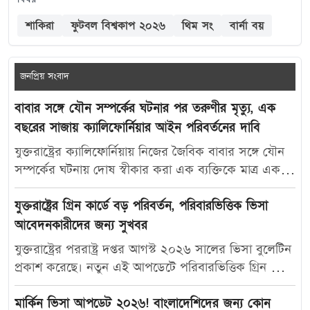
শাকিরা
ফুটবল বিশ্বকাপ ২০২৬
থিম সং
বার্না বয়
জনপ্রিয় সংবাদ
বাবার সঙ্গে যৌন সম্পর্কের ঘটনার পর তরুণীর মৃত্যু, এক
বছরের সাজায় ক্যালিফোর্নিয়ার আইন পরিবর্তনের দাবি
যুক্তরাষ্ট্রের ক্যালিফোর্নিয়ায় নিজের জৈবিক বাবার সঙ্গে যৌন
সম্পর্কের ঘটনায় দোষ স্বীকার করা এক ব্যক্তিকে মাত্র এক
বছরের কারাদণ্ড দেওয়ায় নতুন করে বিতর্ক তৈরি হয়েছে।
আদালতের এই রায়ে অসন্তোষ প্রকাশ করে ভুক্তভোগী
যুক্তরাষ্ট্রের গ্রিন কার্ডে বড় পরিবর্তন, পরিবারভিত্তিক ভিসা
তরুণীর মা ক্যালিফোর্নিয়ার যৌন অপরাধ-সংক্রান্ত আইন
আবেদনকারীদের জন্য সুখবর
আরও কঠোর করার দাবি জানিয়েছেন। মার্কিন সংবাদমাধ্যম
যুক্তরাষ্ট্রের পররাষ্ট্র দপ্তর আগস্ট ২০২৬ সালের ভিসা বুলেটিন
দ্য ক্যালিফোর্নিয়া পোস্ট-কে দেওয়া সাক্ষাৎকারে ক্যারোলিনা
প্রকাশ করেছে। নতুন এই আপডেটে পরিবারভিত্তিক গ্রিন কার্ড
স্যান্ডোভাল বলেন, তার মেয়ে মাকাইলা রেনে সেটলসের নামে
আবেদনকারীদের জন্য বেশ কিছু গুরুত্বপূর্ণ অগ্রগতি দেখা
নতুন আইন প্রণয়ন করা উচিত, যাতে ভবিষ্যতে এ ধরনের
গেছে। বিশেষ করে যুক্তরাষ্ট্রের স্থায়ী বাসিন্দাদের স্বামী, স্ত্রী ও
মার্কিন ভিসা আপডেট ২০২৬! বাংলাদেশিদের জন্য কোন