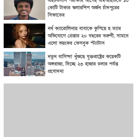
এইচএসসি পরীক্ষার আগেই এমআইটিতে ১০
কোটি টাকার স্কলারশিপ অর্জন চাঁদপুরের
সিফাতের
নর্থ ক্যারোলিনায় বাবাকে কুপিয়ে হ ত্যার
অভিযোগে গ্রেপ্তার ২০ বছরের তরুণী, সামনে
এলো ভয়ংকর ফেসবুক স্ট্যাটাস
নতুন বাসিন্দা খুঁজছে যুক্তরাষ্ট্রের কয়েকটি
অঙ্গরাজ্য, দিচ্ছে ২৩ হাজার ডলার পর্যন্ত
প্রণোদনা