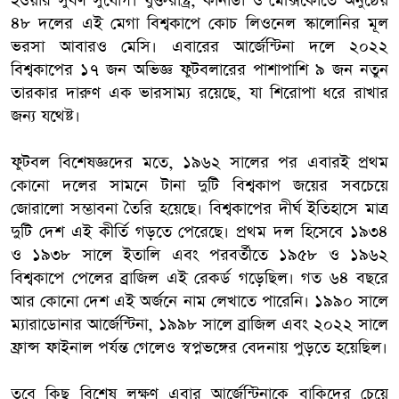
হওয়ার সুবর্ণ সুযোগ। যুক্তরাষ্ট্র, কানাডা ও মেক্সিকোতে অনুষ্ঠেয়
৪৮ দলের এই মেগা বিশ্বকাপে কোচ লিওনেল স্কালোনির মূল
ভরসা আবারও মেসি। এবারের আর্জেন্টিনা দলে ২০২২
বিশ্বকাপের ১৭ জন অভিজ্ঞ ফুটবলারের পাশাপাশি ৯ জন নতুন
তারকার দারুণ এক ভারসাম্য রয়েছে, যা শিরোপা ধরে রাখার
জন্য যথেষ্ট।
ফুটবল বিশেষজ্ঞদের মতে, ১৯৬২ সালের পর এবারই প্রথম
কোনো দলের সামনে টানা দুটি বিশ্বকাপ জয়ের সবচেয়ে
জোরালো সম্ভাবনা তৈরি হয়েছে। বিশ্বকাপের দীর্ঘ ইতিহাসে মাত্র
দুটি দেশ এই কীর্তি গড়তে পেরেছে। প্রথম দল হিসেবে ১৯৩৪
ও ১৯৩৮ সালে ইতালি এবং পরবর্তীতে ১৯৫৮ ও ১৯৬২
বিশ্বকাপে পেলের ব্রাজিল এই রেকর্ড গড়েছিল। গত ৬৪ বছরে
আর কোনো দেশ এই অর্জনে নাম লেখাতে পারেনি। ১৯৯০ সালে
ম্যারাডোনার আর্জেন্টিনা, ১৯৯৮ সালে ব্রাজিল এবং ২০২২ সালে
ফ্রান্স ফাইনাল পর্যন্ত গেলেও স্বপ্নভঙ্গের বেদনায় পুড়তে হয়েছিল।
তবে কিছু বিশেষ লক্ষণ এবার আর্জেন্টিনাকে বাকিদের চেয়ে