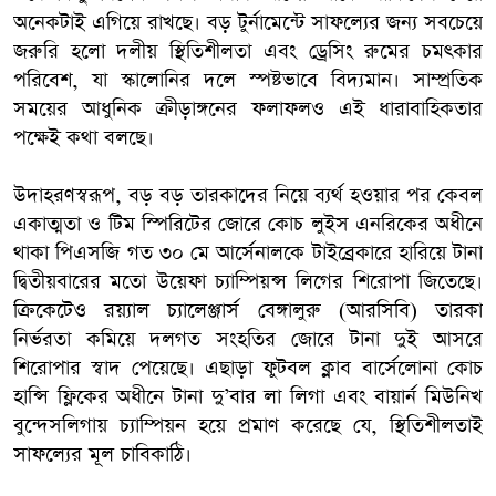
অনেকটাই এগিয়ে রাখছে। বড় টুর্নামেন্টে সাফল্যের জন্য সবচেয়ে
জরুরি হলো দলীয় স্থিতিশীলতা এবং ড্রেসিং রুমের চমৎকার
পরিবেশ, যা স্কালোনির দলে স্পষ্টভাবে বিদ্যমান। সাম্প্রতিক
সময়ের আধুনিক ক্রীড়াঙ্গনের ফলাফলও এই ধারাবাহিকতার
পক্ষেই কথা বলছে।
উদাহরণস্বরূপ, বড় বড় তারকাদের নিয়ে ব্যর্থ হওয়ার পর কেবল
একাত্মতা ও টিম স্পিরিটের জোরে কোচ লুইস এনরিকের অধীনে
থাকা পিএসজি গত ৩০ মে আর্সেনালকে টাইব্রেকারে হারিয়ে টানা
দ্বিতীয়বারের মতো উয়েফা চ্যাম্পিয়ন্স লিগের শিরোপা জিতেছে।
ক্রিকেটেও রয়্যাল চ্যালেঞ্জার্স বেঙ্গালুরু (আরসিবি) তারকা
নির্ভরতা কমিয়ে দলগত সংহতির জোরে টানা দুই আসরে
শিরোপার স্বাদ পেয়েছে। এছাড়া ফুটবল ক্লাব বার্সেলোনা কোচ
হান্সি ফ্লিকের অধীনে টানা দু’বার লা লিগা এবং বায়ার্ন মিউনিখ
বুন্দেসলিগায় চ্যাম্পিয়ন হয়ে প্রমাণ করেছে যে, স্থিতিশীলতাই
সাফল্যের মূল চাবিকাঠি।