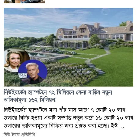
কয়েক ব্লক দূরে সেভেন্থ ও এইটথ অ্যাভিনিউয়ের মাঝামাঝি
অবস্থিত ওই ভবনের সামনের ফুটপাতে ঘটনার পর রক্তের ছোপ
ছোপ দাগ পড়ে থাকতে দেখা যায়। এই ঘটনায় এখন পর্যন্ত
কাউকে গ্রেপ্তার করা সম্ভব হয়নি। তবে ঠিক কী কারণে এই
গোলাগুলি এবং এর পেছনে কারা জড়িত, তা উদ্ঘাটন করতে
পুলিশের জোর তদন্ত অব্যাহত রয়েছে।
নিউইয়র্কের হ্যাম্পটনে ৭২ মিলিয়নে কেনা বাড়ির নতুন
তালিকামূল্য ১৬২ মিলিয়ন!
নিউইয়র্কের হ্যাম্পটনে মাত্র পাঁচ মাস আগে ৭ কোটি ২০ লাখ
ডলারে বিক্রি হওয়া একটি সম্পত্তি নতুন করে ১৬ কোটি ২০ লাখ
ডলারের তালিকামূল্যে বিক্রির জন্য প্রস্তুত করা হচ্ছে। ইস্ট
হ্যাম্পটনের ৪৩ ইস্ট ডিউন লেনের এই সম্পত্তিতে পুরোনো বাড়ির
নিউ ইয়র্ক প্রতিনিধি