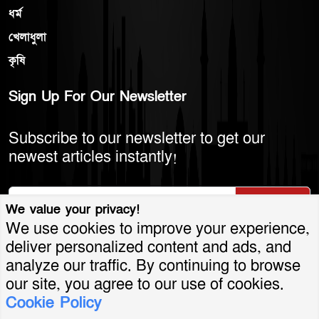
ধর্ম
খেলাধুলা
কৃষি
Sign Up For Our Newsletter
Subscribe to our newsletter to get our
newest articles instantly!
Subscribe
We value your privacy!
We use cookies to improve your experience,
deliver personalized content and ads, and
analyze our traffic. By continuing to browse
© 2026 America Bangla LLC. All Rights
our site, you agree to our use of cookies.
Cookie Policy
Reserved.