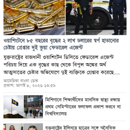
ওয়াশিংটনে ৮৫ বছরের বৃদ্ধের ২ লাখ ডলারের স্বর্ণ হাতানোর
চেষ্টায় গ্রেপ্তার দুই ভুয়া ফেডারেল এজেন্ট
যুক্তরাষ্ট্রের রাজধানী ওয়াশিংটন ডিসিতে ফেডারেল এজেন্ট
পরিচয় দিয়ে এক বৃদ্ধের কাছ থেকে বিপুল অঙ্কের অর্থ
আত্মসাতের চেষ্টার অভিযোগে দুই ব্যক্তিকে গ্রেপ্তার করেছে
পুলিশ। ৮৫ বছর বয়সী ওই বৃদ্ধকে প্রতারিত করে ২ লাখ
আমেরিকা বাংলা ডেস্ক
প্রকাশ: আগস্ট ৮, ২০২৬ ১৩:৫৯
ডলারের বেশি মূল্যের স্বর্ণের বার হাতিয়ে নেওয়ার পরিকল্পনা
করেছিল তারা। মেট্রোপলিটন পুলিশ ডিপার্টমেন্ট (এমপিডি)
মিশিগানে শিক্ষার্থীদের মানসিক স্বাস্থ্য রক্ষায়
শুক্রবার জানিয়েছে, গ্রেপ্তারকৃতরা হলেন নিউইয়র্কের ফ্রেশ
প্রথম সেমিস্টারের ফলাফল প্রকাশ করবে না
মেডোজের বাসিন্দা চু লিন (৫০) এবং নর্থ ক্যারোলিনার
বিশ্ববিদ্যালয়
কর্নেলিয়াসের বাসিন্দা শিয়ান চেং (৪২)। ওই বৃদ্ধের বাড়ি থেকে
স্বর্ণ সংগ্রহ করতে গেলে পুলিশ তাদের হাতেনাতে গ্রেপ্তার করে।
যুক্তরাষ্ট্রের ইলিনয়ে ছাত্রের সঙ্গে অনৈতিক