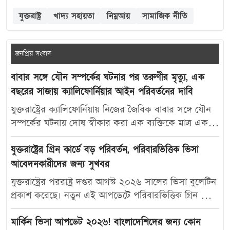
যুক্তরাষ্ট্র
খাদ্য সহায়তা
নিম্নআয়
সামাজিক নীতি
জনপ্রিয় সংবাদ
বাবার সঙ্গে যৌন সম্পর্কের ঘটনার পর তরুণীর মৃত্যু, এক
বছরের সাজায় ক্যালিফোর্নিয়ার আইন পরিবর্তনের দাবি
যুক্তরাষ্ট্রের ক্যালিফোর্নিয়ায় নিজের জৈবিক বাবার সঙ্গে যৌন
সম্পর্কের ঘটনায় দোষ স্বীকার করা এক ব্যক্তিকে মাত্র এক
বছরের কারাদণ্ড দেওয়ায় নতুন করে বিতর্ক তৈরি হয়েছে।
আদালতের এই রায়ে অসন্তোষ প্রকাশ করে ভুক্তভোগী
যুক্তরাষ্ট্রের গ্রিন কার্ডে বড় পরিবর্তন, পরিবারভিত্তিক ভিসা
তরুণীর মা ক্যালিফোর্নিয়ার যৌন অপরাধ-সংক্রান্ত আইন
আবেদনকারীদের জন্য সুখবর
আরও কঠোর করার দাবি জানিয়েছেন। মার্কিন সংবাদমাধ্যম
যুক্তরাষ্ট্রের পররাষ্ট্র দপ্তর আগস্ট ২০২৬ সালের ভিসা বুলেটিন
দ্য ক্যালিফোর্নিয়া পোস্ট-কে দেওয়া সাক্ষাৎকারে ক্যারোলিনা
প্রকাশ করেছে। নতুন এই আপডেটে পরিবারভিত্তিক গ্রিন কার্ড
স্যান্ডোভাল বলেন, তার মেয়ে মাকাইলা রেনে সেটলসের নামে
আবেদনকারীদের জন্য বেশ কিছু গুরুত্বপূর্ণ অগ্রগতি দেখা
নতুন আইন প্রণয়ন করা উচিত, যাতে ভবিষ্যতে এ ধরনের
গেছে। বিশেষ করে যুক্তরাষ্ট্রের স্থায়ী বাসিন্দাদের স্বামী, স্ত্রী ও
মার্কিন ভিসা আপডেট ২০২৬! বাংলাদেশিদের জন্য কোন
মামলায় আরও কঠোর শাস্তি নিশ্চিত করা যায়। তিনি বলেন,