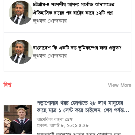
চট্টগ্রাম-৪ সংসদীয় আসন: সর্বোচ্চ আদালতের
ঐতিহাসিক রায়ের পর রাষ্ট্রের কাছে ১২টি প্রশ্ন
লুৎফর খোন্দকার
বাংলাদেশ কি একটি বড় ভূমিকম্পের জন্য প্রস্তুত?
লুৎফর খোন্দকার
বিশ্ব
View More
পড়াশোনার খরচ জোগাতে ২৮ লাখ মানুষের
কাছে মাত্র ১ সেন্ট করে চাইলেন, শেষ পর্যন্ত
উঠল প্রায় ৩৫ লাখ টাকা!
আমেরিকা বাংলা ডেস্ক
প্রকাশ: আগস্ট ৮, ২০২৬ ৪:৪৮
যুক্তরাষ্ট্রে কলেজে পড়ার খরচ জোগাড় করতে