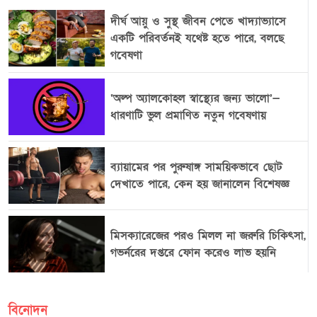
দীর্ঘ আয়ু ও সুস্থ জীবন পেতে খাদ্যাভ্যাসে
একটি পরিবর্তনই যথেষ্ট হতে পারে, বলছে
গবেষণা
‘অল্প অ্যালকোহল স্বাস্থ্যের জন্য ভালো’—
ধারণাটি ভুল প্রমাণিত নতুন গবেষণায়
ব্যায়ামের পর পুরুষাঙ্গ সাময়িকভাবে ছোট
দেখাতে পারে, কেন হয় জানালেন বিশেষজ্ঞ
মিসক্যারেজের পরও মিলল না জরুরি চিকিৎসা,
গভর্নরের দপ্তরে ফোন করেও লাভ হয়নি
বিনোদন