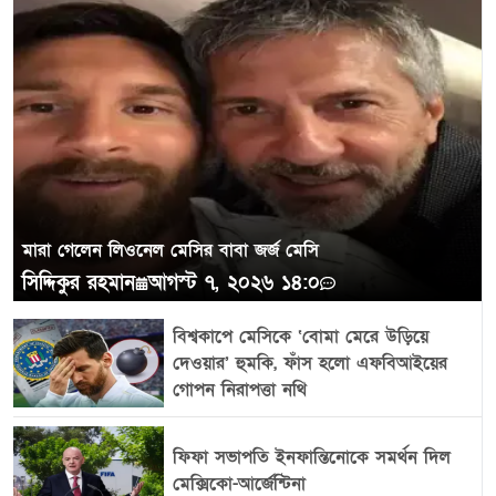
প্রযুক্তিগত সমস্যার কারণেই এমন অসামঞ্জস্য
দেখা গেছে। বিষয়টি সামনে আসার পর সংশ্লিষ্ট
সুবিধা বন্ধ করে নতুন অর্ডারও সাময়িকভাবে
স্থগিত করা হয়েছে।
মারা গেলেন লিওনেল মেসির বাবা জর্জ মেসি
সিদ্দিকুর রহমান
আগস্ট ৭, ২০২৬ ১৪:০
বিশ্বকাপে মেসিকে ‘বোমা মেরে উড়িয়ে
দেওয়ার’ হুমকি, ফাঁস হলো এফবিআইয়ের
গোপন নিরাপত্তা নথি
ফিফা সভাপতি ইনফান্তিনোকে সমর্থন দিল
মেক্সিকো-আর্জেন্টিনা