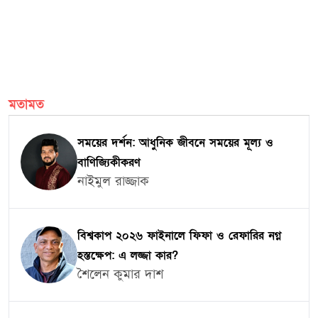
মতামত
সময়ের দর্শন: আধুনিক জীবনে সময়ের মূল্য ও
বাণিজ্যিকীকরণ
নাইমুল রাজ্জাক
বিশ্বকাপ ২০২৬ ফাইনালে ফিফা ও রেফারির নগ্ন
হস্তক্ষেপ: এ লজ্জা কার?
শৈলেন কুমার দাশ