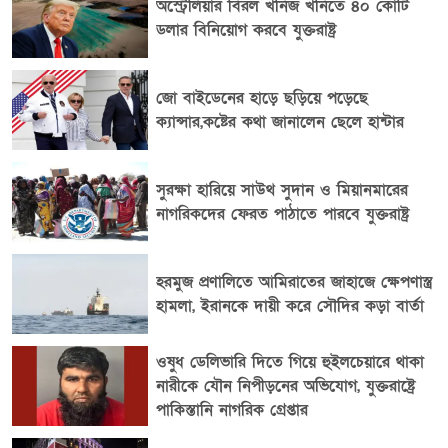
অস্ট্রেলিয়ার বিরল খনিজ খনিতে ৪০ কোটি
ডলার বিনিয়োগ করবে যুক্তরাষ্ট্র
জো বাইডেনের হাড়ে ছড়িয়ে পড়েছে
ক্যান্সার,কষ্টের কথা জানালেন ছেলে হান্টার
সুরক্ষা হারিয়ে সাউথ সুদান ও মিয়ানমারের
নাগরিকদের ফেরত পাঠাতে পারবে যুক্তরাষ্ট্র
হরমুজ প্রণালিতে আমিরাতের জাহাজে ক্ষেপণাস্ত্র
হামলা, ইরানকে দায়ী করে সৌদির কড়া বার্তা
ওষুধ ডেলিভারি দিতে গিয়ে হুইলচেয়ারে থাকা
নারীকে যৌন নিপীড়নের অভিযোগ, যুক্তরাষ্ট্রে
পাকিস্তানি নাগরিক গ্রেপ্তার