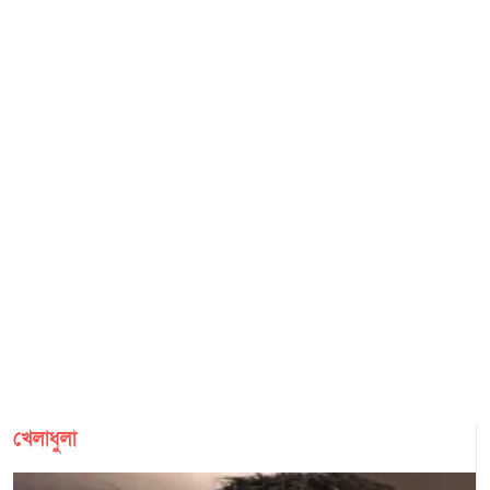
জানায়, একাধিক জ্যেষ্ঠ প্রসিকিউটর ও বাইরের আইন
চূড়ান্তভাবে উৎপাদনের অনুমোদন পাবে, এমন
বিশেষজ্ঞদের সমন্বয়ে ফরেনসিক প্রমাণ, চিকিৎসা নথি, সাক্ষ্য
নিশ্চয়তা ছিল না। ফক্সের পরীক্ষায় আরও
এবং অন্যান্য তথ্য পর্যালোচনা করা হয়। সেই পর্যালোচনায়
দাবি করা হয়, কোনো কোনো ক্ষেত্রে শব্দের
সিদ্ধান্ত হয়, বিদ্যমান আইন ও গ্রহণযোগ্য প্রমাণের ভিত্তিতে
মধ্যে ফাঁকা জায়গা রাখা অথবা অক্ষরের
‘ইনসেস্ট’-এর অভিযোগই আনা সম্ভব ছিল; ধর্ষণের অভিযোগ
পরিবর্তে সংখ্যা ব্যবহার করে স্বয়ংক্রিয় যাচাই
আইনি মানদণ্ড পূরণ করেনি। রায়ের পর ক্যারোলিনা
ব্যবস্থা এড়িয়ে যাওয়া সম্ভব হচ্ছিল। ফলে
স্যান্ডোভাল ক্যালিফোর্নিয়ার গভর্নর গ্যাভিন নিউসম এবং
অনলাইন ব্যবস্থাটির শব্দ শনাক্ত ও নিয়ন্ত্রণ
অঙ্গরাজ্যের আইনপ্রণেতাদের প্রতি যৌন অপরাধ-সংক্রান্ত আইন
প্রক্রিয়া কতটা কার্যকর ছিল, তা নিয়েও প্রশ্ন
সংস্কারের আহ্বান জানিয়েছেন। তার দাবি, বর্তমান আইনে এ
উঠেছে। কোকা-কোলার ব্যক্তিগতকৃত ক্যান
ধরনের গুরুতর অপরাধের জন্য যে সর্বোচ্চ শাস্তির বিধান রয়েছে,
তৈরির ব্যবস্থা নিয়ে এমন অভিযোগ নতুন নয়।
তা ভুক্তভোগীদের জন্য যথাযথ ন্যায়বিচার নিশ্চিত করতে পারছে
২০২১ সালেও অনলাইন ব্যবস্থায় ধর্মীয়,
না।
রাজনৈতিক ও সামাজিক বিভিন্ন বার্তা গ্রহণ এবং
প্রত্যাখ্যানের ক্ষেত্রে অসামঞ্জস্যের অভিযোগ
সামনে এসেছিল। তবে এবারের ঘটনায়
কোকা-কোলা আপত্তিকর বার্তাগুলো অনুমোদন
খেলাধুলা
করাকে নিজেদের নীতি হিসেবে স্বীকার করেনি।
কোম্পানির বক্তব্য, নমুনা তৈরির ব্যবস্থায়