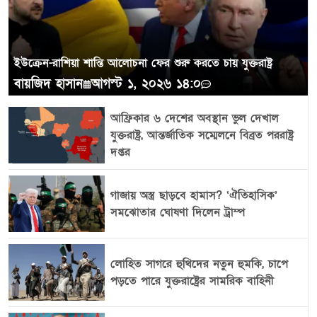
ইউক্রেন-রাশিয়া শান্তি আলোচনা ফের শুরু করতে চায় যুক্তরাষ্ট্র
বায়জিদ হাসান
আগস্ট ১, ২০২৬ ১৪:০
আফ্রিকার ৬ দেশের অবস্থান ভুল দেখাল
যুক্তরাষ্ট্র, আন্তর্জাতিক সম্মেলনে বিব্রত পররাষ্ট্র
দপ্তর
গাজায় অস্ত্র ছাড়বে হামাস? ‘ঐতিহাসিক’
সমঝোতার ঘোষণা দিলেন ট্রাম্প
লোহিত সাগরে হুথিদের নতুন হুমকি, চাপে
পড়তে পারে যুক্তরাষ্ট্রের সামরিক বাহিনী