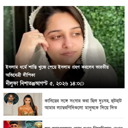
ইসলাম ধর্মে শান্তি খুজে পেয়ে ইসলাম গ্রহণ করলেন ভারতীয়
অভিনেত্রী দীপিকা
নীলুফা নিশাত
আগস্ট ৫, ২০২৬ ১৪:০
কানিয়ের সঙ্গে সংসার করা ছিল দুঃসহ, হুটহাট
আমার ল্যাম্বরগিনিগুলো মানুষকে দিয়ে দিত