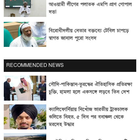
আওয়ামী লীগের পলাতক এমপি প্রাণ গোপাল
সংসদকে ইনসাফের কেন্দ্রবিন্দু করার আহ্বান
দত্ত!
বিরোধীদলীয় নেতার
বিরোধীদলীয় নেতার বক্তব্যে টেবিল চাপড়ে
জামায়াতে আমির: জনগণের সঙ্গে ধোঁকাবাজি
স্বাগত জানাল পুরো সংসদ
বন্ধ না করলে পরিণতি ভালো হবে না
RECOMMENDED NEWS
সৌদি-পাকিস্তান-তুরস্কের ঐতিহাসিক প্রতিরক্ষা
চুক্তি, হামলা হলে একসঙ্গে লড়বে তিন দেশ
ক্যালিফোর্নিয়ায় নিখোঁজ ভারতীয় ট্রাকচালক
গুলিতে নিহত, ৫ দিন পর বনাঞ্চল থেকে
মরদেহ উদ্ধার