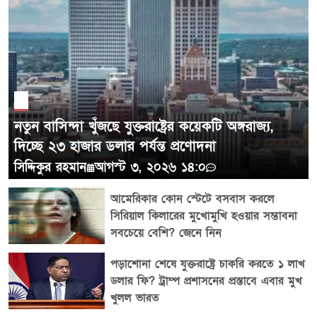
উন্নত ডিএনএ পরীক্ষার যুগে দাতার পরিচয় পুরোপুরি গোপন
রাখাও প্রায় অসম্ভব। তবে স্টেফানি ও জেডের পরিবারের এই
POST COMMENTS
গল্পটি কেবল আইনি পরিচয় বা চুক্তির মধ্যে সীমাবদ্ধ নেই।
স্টেফানি একসময় ভেবেছিলেন তিনি কেবল অন্য কাউকে একটি
পরিবার গড়তে সাহায্য করছেন, কিন্তু বিনিময়ে তিনি নিজেই
পরম মমতায় ভরা নতুন এক পরিবারের অংশ হয়ে গেছেন।
নতুন বাসিন্দা খুঁজছে যুক্তরাষ্ট্রের কয়েকটি অঙ্গরাজ্য,
দিচ্ছে ২৩ হাজার ডলার পর্যন্ত প্রণোদনা
সিদ্দিকুর রহমান
আগস্ট ৩, ২০২৬ ১৪:০
আমেরিকার কোন স্টেটে বসবাস করলে
সিরিয়াল কিলারের মুখোমুখি হওয়ার সম্ভাবনা
সবচেয়ে বেশি? জেনে নিন
পড়াশোনা শেষে যুক্তরাষ্ট্রে চাকরি করতে ১ লাখ
ডলার ফি? ট্রাম্প প্রশাসনের প্রস্তাবে এবার মুখ
খুলল ভারত