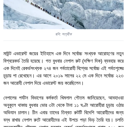
ছবি: সংগৃহীত
মাউন্ট এভারেস্ট জয়ের ইতিহাসে এক দিনে সর্বোচ্চ সংখ্যক আরোহণের নতুন
বিশ্বরেকর্ড তৈরি হয়েছে। গত বুধবার নেপাল রুট (দক্ষিণ দিক) ব্যবহার করে
এক দিনেই রেকর্ডসংখ্যক ২৭৪ জন পর্বতারোহী বিশ্বের সর্বোচ্চ এই পর্বতশৃঙ্গের
চূড়ায় পা রেখেছেন। এর আগে ২০১৯ সালের ২২ মে এক দিনে সর্বোচ্চ ২২৩
জন আরোহী নেপাল দিয়ে এভারেস্ট জয় করেছিলেন।
নেপালের পর্যটন বিভাগের কর্মকর্তা খিমলাল গৌতম জানিয়েছেন, আবহাওয়া
অনুকূলে থাকায় বুধবার ভোর ৩টা থেকে টানা ১১ ঘণ্টা আরোহীরা চূড়ায় ওঠার
অভিযান চালান। চীন এবার তাদের তিব্বত রুটটি বিদেশি আরোহীদের জন্য
বন্ধ রাখায় নেপাল রুটে আরোহীদের এই উপচে পড়া ভিড় তৈরি হয়। চলতি