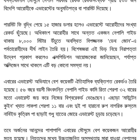
বসন্তকালীন মৌসুমে নেপাল সরকার রেকর্ড রেকর্ডসংখ্যক প্রায় ৫০০ জন
বিদেশি আরোহীকে এভারেস্টের অনুমতিপত্র বা পারমিট দিয়েছে।
পারমিট ফি বৃদ্ধি পেয়ে ১৫ হাজার ডলার হলেও এভারেস্টে আরোহীদের সংখ্যা
রেকর্ড ছুঁয়েছে। অধিকাংশ আরোহীর সাথে অন্তত একজন নেপালি গাইড
থাকায় ৮,০০০ মিটার উঁচুতে অবস্থিত বিপজ্জনক ‘ডেথ জোন’-এ
পর্বতারোহীদের দীর্ঘ লাইন তৈরি হয়। বিশেষজ্ঞরা এই ভিড় নিয়ে নিরাপত্তা
উদ্বেগ প্রকাশ করলেও এক্সপিডিশন আয়োজকেরা জানিয়েছেন, পর্যাপ্ত
অক্সিজেন সাথে থাকলে এটি বড় কোনো সমস্যা নয়।
এবারের এভারেস্ট অভিযানে বেশ কয়েকটি ঐতিহাসিক ব্যক্তিগত রেকর্ডও তৈরি
হয়েছে। ৫৬ বছর বয়সী কিংবদন্তি নেপালি গাইড কামি রিতা শেরপা ৩২ বারের
মতো এভারেস্ট জয় করে নিজের বিশ্বরেকর্ড ভেঙেছেন। এছাড়া ‘মাউন্টেন
কুইন’ খ্যাত লাকপা শেরপা ১১ বার এবং দুই পা হারানো রুশ নাগরিক রুস্তম
নাবিইভ কৃত্রিম পা ছাড়াই শুধু হাতের জোরে এভারেস্ট চূড়ায় চড়েছেন।
তবে অর্জনের আনন্দের পাশাপাশি এবারের মৌসুমে বেশ কয়েকজন আরোহীর
মৃত্যু হয়েছে। নিহতদের মধ্যে উচ্চতাজনিত অসুস্থতায় মারা যাওয়া নেপালের