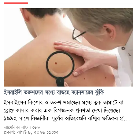
এই নৃশংস হত্যাকাণ্ডের ঘটনায় ২১ বছর বয়সী কায়ান্দ্রা রেনি
প্রবাসী বাংলাদেশিদের জন্য সম্ভাবনা, আত্মনির্ভরতা এবং
ফাজ নামের তৃতীয় আরেক নারীকেও গ্রেপ্তার করা হয়েছে।
সাফল্যের এক অনন্য দৃষ্টান্ত। এই অর্জন প্রমাণ করে—প্রবাসে
তবে ঠিক কী কারণে এই নারকীয় হত্যাকাণ্ড সংঘটিত হয়েছে,
থেকেও বাংলাদেশিরা বিশ্বমানের প্রতিষ্ঠান গড়ে তুলতে পারে
সে বিষয়ে পুলিশ এখনো আনুষ্ঠানিকভাবে কোনো তথ্য প্রকাশ
এবং নিজেদের অবস্থান শক্তভাবে প্রতিষ্ঠা করতে সক্ষম।
করেনি।
ইসরাইলি তরুণদের মধ্যে বাড়ছে ক্যানসারের ঝুঁকি
ইসরাইলের কিশোর ও তরুণ সমাজের মধ্যে ত্বক তামাটে বা
ব্রোঞ্জ কালার করার এক বিপজ্জনক প্রবণতা দেখা দিয়েছে।
১৯৯২ সালে বিজ্ঞানীরা সূর্যের অতিবেগুনি রশ্মির ক্ষতিকর প্রভাব
থেকে মানুষকে সতর্ক করার উদ্দেশ্যে যে ‘ইউভি ইনডেক্স’ বা
আমেরিকা বাংলা ডেস্ক
প্রকাশ: আগস্ট ৮, ২০২৬ ১৯:৩২
সূচক তৈরি করেছিলেন, তরুণরা আজ সেটিকে সম্পূর্ণ ভিন্ন