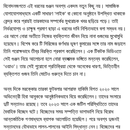
বিনোদনজগতে এই ধরনের গুঞ্জন অবশ্য একদম নতুন কিছু নয়। সামাজিক
যোগাযোগমাধ্যমে একটি সাধারণ ‘লাইক’ বা কোনো অনুষ্ঠানে উপস্থিত থাকাকে
কেন্দ্র করে প্রায়ই তারকাদের সম্পর্কের মুখরোচক খবর ছড়িয়ে পড়ে। তাই
নির্ভরযোগ্য ও চাক্ষুষ প্রমাণ ছাড়া এ ধরনের দাবি নিশ্চিতভাবে বলা সম্ভব নয়।
এর আগে নোরা অতীতে নিজের ব্যক্তিগত জীবন নিয়ে নানা গুজবের মুখোমুখি
হয়েছেন। বিশেষ করে টি সিরিজের কর্ণধার ভূষণ কুমারের সঙ্গে তার নাম জড়ালে
তিনি পরোক্ষভাবে তীব্র বিরক্তি প্রকাশ করেছিলেন। এক টিকটক ভিডিওতে
সেই গুঞ্জন নিয়ে আলোচনা হলে নোরা ব্যঙ্গাত্মক ভঙ্গিতে মন্তব্য করেছিলেন,
‘ওয়াও’। তার সেই পুরোনো প্রতিক্রিয়া থেকে অনেকের ধারণা, ভিত্তিহীন
ব্যক্তিগত গুজব তিনি মোটেও গুরুত্ব দিতে চান না।
অন্য দিকে মরক্কোর তারকা ফুটবলার আশরাফ হাকিমি বিগত ২০২০ সালে
অভিনেত্রী হিবা আবুককে আনুষ্ঠানিকভাবে বিয়ে করেছিলেন। তাদের সংসারে
দুটি সন্তানও রয়েছে। তবে ২০২৩ সালে এক জটিল পরিস্থিতিতে তাদের
বৈবাহিক বিচ্ছেদ ঘটে। বিচ্ছেদের সময় সম্পত্তি ভাগাভাগি নিয়ে বিরোধ
আন্তর্জাতিক গণমাধ্যমে ব্যাপক আলোচিত হয়েছিল। পরে অবশ্য দুজনই
সন্তানদের যৌথভাবে লালন-পালনের আইনি সিদ্ধান্ত নেন। বিচ্ছেদের পর