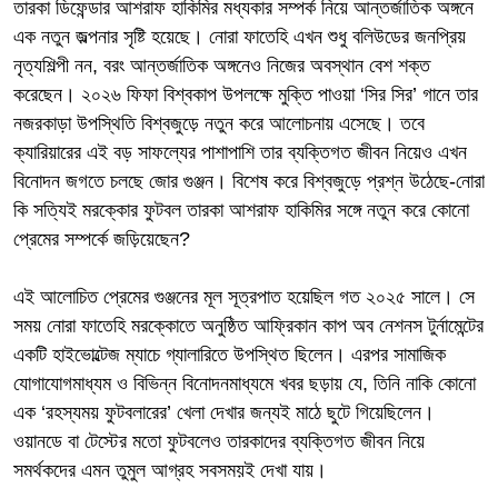
তারকা ডিফেন্ডার আশরাফ হাকিমির মধ্যকার সম্পর্ক নিয়ে আন্তর্জাতিক অঙ্গনে
এক নতুন জল্পনার সৃষ্টি হয়েছে। নোরা ফাতেহি এখন শুধু বলিউডের জনপ্রিয়
নৃত্যশিল্পী নন, বরং আন্তর্জাতিক অঙ্গনেও নিজের অবস্থান বেশ শক্ত
করেছেন। ২০২৬ ফিফা বিশ্বকাপ উপলক্ষে মুক্তি পাওয়া ‘সির সির’ গানে তার
নজরকাড়া উপস্থিতি বিশ্বজুড়ে নতুন করে আলোচনায় এসেছে। তবে
ক্যারিয়ারের এই বড় সাফল্যের পাশাপাশি তার ব্যক্তিগত জীবন নিয়েও এখন
বিনোদন জগতে চলছে জোর গুঞ্জন। বিশেষ করে বিশ্বজুড়ে প্রশ্ন উঠেছে-নোরা
কি সত্যিই মরক্কোর ফুটবল তারকা আশরাফ হাকিমির সঙ্গে নতুন করে কোনো
প্রেমের সম্পর্কে জড়িয়েছেন?
এই আলোচিত প্রেমের গুঞ্জনের মূল সূত্রপাত হয়েছিল গত ২০২৫ সালে। সে
সময় নোরা ফাতেহি মরক্কোতে অনুষ্ঠিত আফ্রিকান কাপ অব নেশনস টুর্নামেন্টের
একটি হাইভোল্টেজ ম্যাচে গ্যালারিতে উপস্থিত ছিলেন। এরপর সামাজিক
যোগাযোগমাধ্যম ও বিভিন্ন বিনোদনমাধ্যমে খবর ছড়ায় যে, তিনি নাকি কোনো
এক ‘রহস্যময় ফুটবলারের’ খেলা দেখার জন্যই মাঠে ছুটে গিয়েছিলেন।
ওয়ানডে বা টেস্টের মতো ফুটবলেও তারকাদের ব্যক্তিগত জীবন নিয়ে
সমর্থকদের এমন তুমুল আগ্রহ সবসময়ই দেখা যায়।